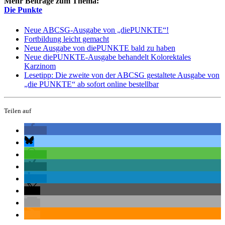
Mehr Beiträge zum Thema:
Die Punkte
Neue ABCSG-Ausgabe von „diePUNKTE“!
Fortbildung leicht gemacht
Neue Ausgabe von diePUNKTE bald zu haben
Neue diePUNKTE-Ausgabe behandelt Kolorektales
Karzinom
Lesetipp: Die zweite von der ABCSG gestaltete Ausgabe von
„die PUNKTE“ ab sofort online bestellbar
Teilen auf