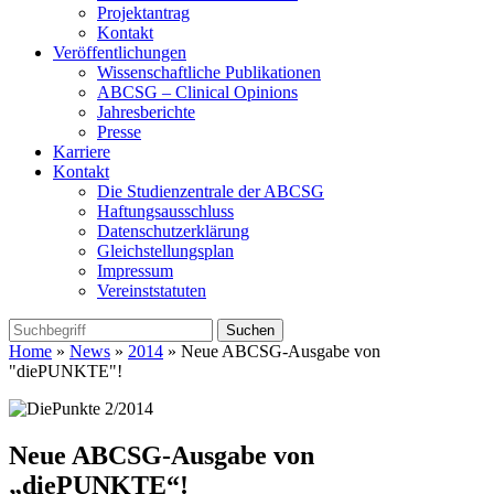
Projektantrag
Kontakt
Veröffentlichungen
Wissenschaftliche Publikationen
ABCSG – Clinical Opinions
Jahresberichte
Presse
Karriere
Kontakt
Die Studienzentrale der ABCSG
Haftungsausschluss
Datenschutzerklärung
Gleichstellungsplan
Impressum
Vereinststatuten
Home
»
News
»
2014
» Neue ABCSG-Ausgabe von
"diePUNKTE"!
Neue ABCSG-Ausgabe von
„diePUNKTE“!