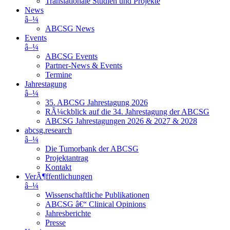
Translationale Studien und Projekte
News
â–¼
ABCSG News
Events
â–¼
ABCSG Events
Partner-News & Events
Termine
Jahrestagung
â–¼
35. ABCSG Jahrestagung 2026
RÃ¼ckblick auf die 34. Jahrestagung der ABCSG
ABCSG Jahrestagungen 2026 & 2027 & 2028
abcsg.research
â–¼
Die Tumorbank der ABCSG
Projektantrag
Kontakt
VerÃ¶ffentlichungen
â–¼
Wissenschaftliche Publikationen
ABCSG â€“ Clinical Opinions
Jahresberichte
Presse