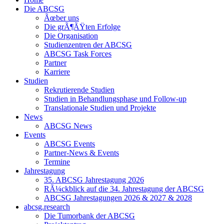
Die ABCSG
Ãœber uns
Die grÃ¶ÃŸten Erfolge
Die Organisation
Studienzentren der ABCSG
ABCSG Task Forces
Partner
Karriere
Studien
Rekrutierende Studien
Studien in Behandlungsphase und Follow-up
Translationale Studien und Projekte
News
ABCSG News
Events
ABCSG Events
Partner-News & Events
Termine
Jahrestagung
35. ABCSG Jahrestagung 2026
RÃ¼ckblick auf die 34. Jahrestagung der ABCSG
ABCSG Jahrestagungen 2026 & 2027 & 2028
abcsg.research
Die Tumorbank der ABCSG