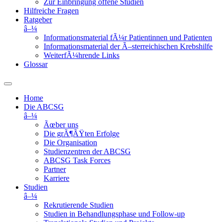
Zur Einbringung offene Studien
Hilfreiche Fragen
Ratgeber
â–¼
Informationsmaterial fÃ¼r Patientinnen und Patienten
Informationsmaterial der Ã–sterreichischen Krebshilfe
WeiterfÃ¼hrende Links
Glossar
Home
Die ABCSG
â–¼
Ãœber uns
Die grÃ¶ÃŸten Erfolge
Die Organisation
Studienzentren der ABCSG
ABCSG Task Forces
Partner
Karriere
Studien
â–¼
Rekrutierende Studien
Studien in Behandlungsphase und Follow-up