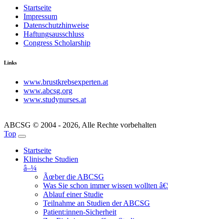
Startseite
Impressum
Datenschutzhinweise
Haftungsausschluss
Congress Scholarship
Links
www.brustkrebsexperten.at
www.abcsg.org
www.studynurses.at
ABCSG © 2004 - 2026, Alle Rechte vorbehalten
Top
Startseite
Klinische Studien
â–¼
Ãœber die ABCSG
Was Sie schon immer wissen wollten â€¦
Ablauf einer Studie
Teilnahme an Studien der ABCSG
Patient:innen-Sicherheit