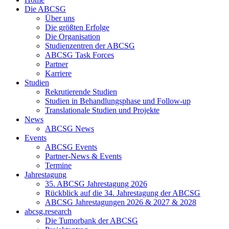
Die ABCSG
Über uns
Die größten Erfolge
Die Organisation
Studienzentren der ABCSG
ABCSG Task Forces
Partner
Karriere
Studien
Rekrutierende Studien
Studien in Behandlungsphase und Follow-up
Translationale Studien und Projekte
News
ABCSG News
Events
ABCSG Events
Partner-News & Events
Termine
Jahrestagung
35. ABCSG Jahrestagung 2026
Rückblick auf die 34. Jahrestagung der ABCSG
ABCSG Jahrestagungen 2026 & 2027 & 2028
abcsg.research
Die Tumorbank der ABCSG