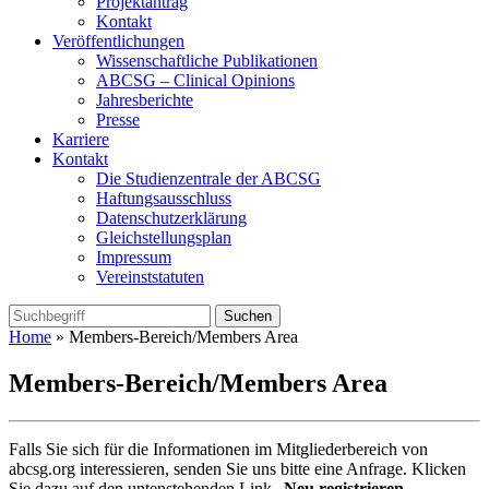
Projektantrag
Kontakt
Veröffentlichungen
Wissenschaftliche Publikationen
ABCSG – Clinical Opinions
Jahresberichte
Presse
Karriere
Kontakt
Die Studienzentrale der ABCSG
Haftungsausschluss
Datenschutzerklärung
Gleichstellungsplan
Impressum
Vereinststatuten
Home
» Members-Bereich/Members Area
Members-Bereich/Members Area
Falls Sie sich für die Informationen im Mitgliederbereich von
abcsg.org interessieren, senden Sie uns bitte eine Anfrage. Klicken
Sie dazu auf den untenstehenden Link „
Neu registrieren
„