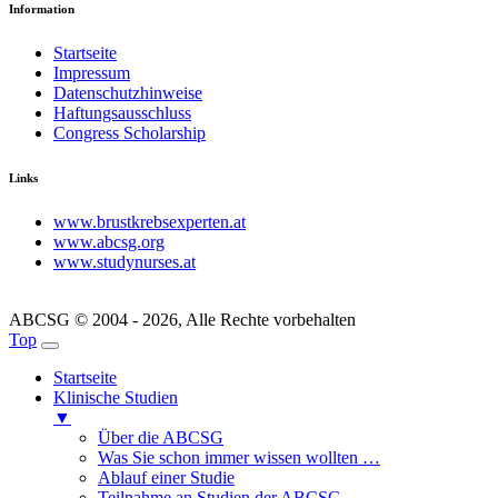
Information
Startseite
Impressum
Datenschutzhinweise
Haftungsausschluss
Congress Scholarship
Links
www.brustkrebsexperten.at
www.abcsg.org
www.studynurses.at
ABCSG © 2004 - 2026, Alle Rechte vorbehalten
Top
Startseite
Klinische Studien
▼
Über die ABCSG
Was Sie schon immer wissen wollten …
Ablauf einer Studie
Teilnahme an Studien der ABCSG