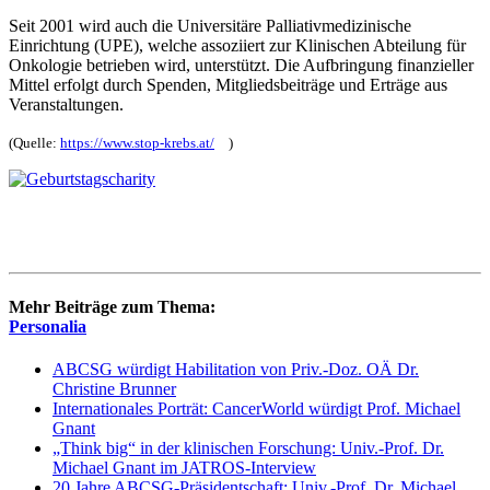
Seit 2001 wird auch die Universitäre Palliativmedizinische
Einrichtung (UPE), welche assoziiert zur Klinischen Abteilung für
Onkologie betrieben wird, unterstützt. Die Aufbringung finanzieller
Mittel erfolgt durch Spenden, Mitgliedsbeiträge und Erträge aus
Veranstaltungen.
(Quelle:
https://www.stop-krebs.at/
)
Mehr Beiträge zum Thema:
Personalia
ABCSG würdigt Habilitation von Priv.-Doz. OÄ Dr.
Christine Brunner
Internationales Porträt: CancerWorld würdigt Prof. Michael
Gnant
„Think big“ in der klinischen Forschung: Univ.-Prof. Dr.
Michael Gnant im JATROS-Interview
20 Jahre ABCSG-Präsidentschaft: Univ.-Prof. Dr. Michael