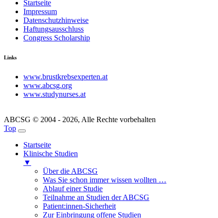
Startseite
Impressum
Datenschutzhinweise
Haftungsausschluss
Congress Scholarship
Links
www.brustkrebsexperten.at
www.abcsg.org
www.studynurses.at
ABCSG © 2004 - 2026, Alle Rechte vorbehalten
Top
Startseite
Klinische Studien
▼
Über die ABCSG
Was Sie schon immer wissen wollten …
Ablauf einer Studie
Teilnahme an Studien der ABCSG
Patient:innen-Sicherheit
Zur Einbringung offene Studien