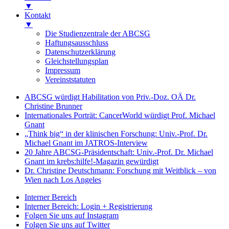
▼
Kontakt
▼
Die Studienzentrale der ABCSG
Haftungsausschluss
Datenschutzerklärung
Gleichstellungsplan
Impressum
Vereinststatuten
ABCSG würdigt Habilitation von Priv.-Doz. OÄ Dr.
Christine Brunner
Internationales Porträt: CancerWorld würdigt Prof. Michael
Gnant
„Think big“ in der klinischen Forschung: Univ.-Prof. Dr.
Michael Gnant im JATROS-Interview
20 Jahre ABCSG-Präsidentschaft: Univ.-Prof. Dr. Michael
Gnant im krebs:hilfe!-Magazin gewürdigt
Dr. Christine Deutschmann: Forschung mit Weitblick – von
Wien nach Los Angeles
Interner Bereich
Interner Bereich: Login + Registrierung
Folgen Sie uns auf Instagram
Folgen Sie uns auf Twitter