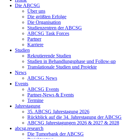
Die ABCSG
Über uns
Die größten Erfolge
Die Organisation
Studienzentren der ABCSG
ABCSG Task Forces
Partner
Karriere
Studien
Rekrutierende Studien
Studien in Behandlungsphase und Follow-up
Translationale Studien und Projekte
News
ABCSG News
Events
ABCSG Events
Partner-News & Events
Termine
Jahrestagung
35. ABCSG Jahrestagung 2026
Rückblick auf die 34. Jahrestagung der ABCSG
ABCSG Jahrestagungen 2026 & 2027 & 2028
abcsg.research
Die Tumorbank der ABCSG