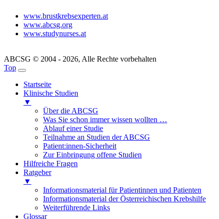
www.brustkrebsexperten.at
www.abcsg.org
www.studynurses.at
ABCSG © 2004 - 2026, Alle Rechte vorbehalten
Top
Startseite
Klinische Studien
▼
Über die ABCSG
Was Sie schon immer wissen wollten …
Ablauf einer Studie
Teilnahme an Studien der ABCSG
Patient:innen-Sicherheit
Zur Einbringung offene Studien
Hilfreiche Fragen
Ratgeber
▼
Informationsmaterial für Patientinnen und Patienten
Informationsmaterial der Österreichischen Krebshilfe
Weiterführende Links
Glossar