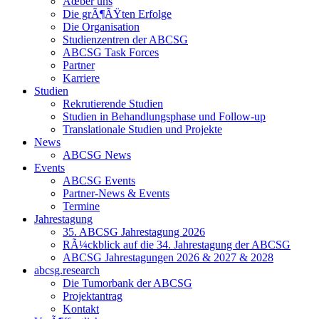
Ãœber uns
Die grÃ¶ÃŸten Erfolge
Die Organisation
Studienzentren der ABCSG
ABCSG Task Forces
Partner
Karriere
Studien
Rekrutierende Studien
Studien in Behandlungsphase und Follow-up
Translationale Studien und Projekte
News
ABCSG News
Events
ABCSG Events
Partner-News & Events
Termine
Jahrestagung
35. ABCSG Jahrestagung 2026
RÃ¼ckblick auf die 34. Jahrestagung der ABCSG
ABCSG Jahrestagungen 2026 & 2027 & 2028
abcsg.research
Die Tumorbank der ABCSG
Projektantrag
Kontakt