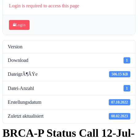
Login is required to access this page
Login
Version
Download
1
DateigrÃ¶ÃŸe
506.15 KB
Datei-Anzahl
1
Erstellungsdatum
07.10.2022
Zuletzt aktualisiert
08.02.2023
BRCA-P Status Call 12-Jul-