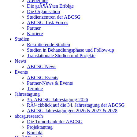
Ãœber uns
Die grÃ¶ÃŸten Erfolge
Die Organisation
Studienzentren der ABCSG
ABCSG Task Forces
Partner
Karriere
Studien
Rekrutierende Studien
Studien in Behandlungsphase und Follow-up
Translationale Studien und Projekte
News
ABCSG News
Events
ABCSG Events
Partner-News & Events
Termine
Jahrestagung
35. ABCSG Jahrestagung 2026
RÃ¼ckblick auf die 34. Jahrestagung der ABCSG
ABCSG Jahrestagungen 2026 & 2027 & 2028
abcsg.research
Die Tumorbank der ABCSG
Projektantrag
Kontakt