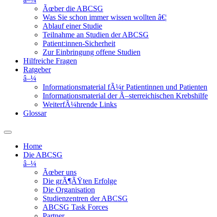
Ãœber die ABCSG
Was Sie schon immer wissen wollten â€¦
Ablauf einer Studie
Teilnahme an Studien der ABCSG
Patient:innen-Sicherheit
Zur Einbringung offene Studien
Hilfreiche Fragen
Ratgeber
â–¼
Informationsmaterial fÃ¼r Patientinnen und Patienten
Informationsmaterial der Ã–sterreichischen Krebshilfe
WeiterfÃ¼hrende Links
Glossar
Home
Die ABCSG
â–¼
Ãœber uns
Die grÃ¶ÃŸten Erfolge
Die Organisation
Studienzentren der ABCSG
ABCSG Task Forces
Partner