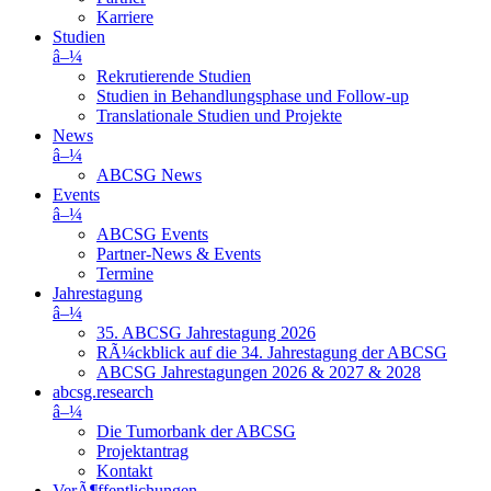
Karriere
Studien
â–¼
Rekrutierende Studien
Studien in Behandlungsphase und Follow-up
Translationale Studien und Projekte
News
â–¼
ABCSG News
Events
â–¼
ABCSG Events
Partner-News & Events
Termine
Jahrestagung
â–¼
35. ABCSG Jahrestagung 2026
RÃ¼ckblick auf die 34. Jahrestagung der ABCSG
ABCSG Jahrestagungen 2026 & 2027 & 2028
abcsg.research
â–¼
Die Tumorbank der ABCSG
Projektantrag
Kontakt
VerÃ¶ffentlichungen