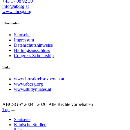
+43 1 408 92 30
info@abcsg.at
www.abcsg.org
Information
Startseite
Impressum
Datenschutzhinweise
Haftungsausschluss
Congress Scholarship
Links
www.brustkrebsexperten.at
www.abcsg.org
www.studynurses.at
ABCSG © 2004 - 2026, Alle Rechte vorbehalten
Top
Startseite
Klinische Studien
â–¼