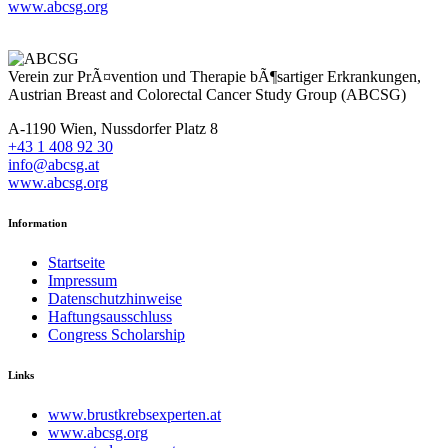
www.abcsg.org
Verein zur PrÃ¤vention und Therapie bÃ¶sartiger Erkrankungen,
Austrian Breast and Colorectal Cancer Study Group (ABCSG)
A-1190 Wien, Nussdorfer Platz 8
+43 1 408 92 30
info@abcsg.at
www.abcsg.org
Information
Startseite
Impressum
Datenschutzhinweise
Haftungsausschluss
Congress Scholarship
Links
www.brustkrebsexperten.at
www.abcsg.org