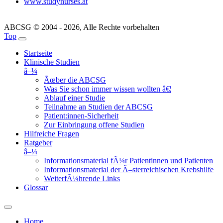
www.studynurses.at
ABCSG © 2004 - 2026, Alle Rechte vorbehalten
Top
Startseite
Klinische Studien
â–¼
Ãœber die ABCSG
Was Sie schon immer wissen wollten â€¦
Ablauf einer Studie
Teilnahme an Studien der ABCSG
Patient:innen-Sicherheit
Zur Einbringung offene Studien
Hilfreiche Fragen
Ratgeber
â–¼
Informationsmaterial fÃ¼r Patientinnen und Patienten
Informationsmaterial der Ã–sterreichischen Krebshilfe
WeiterfÃ¼hrende Links
Glossar
Home