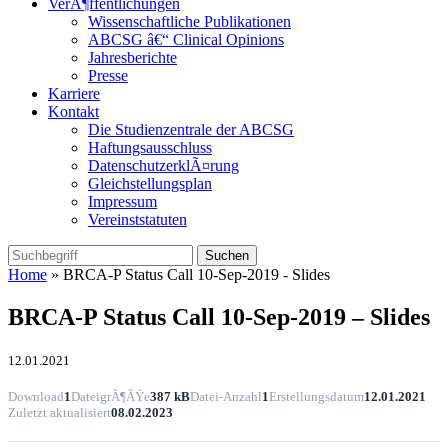
VerÃ¶ffentlichungen
Wissenschaftliche Publikationen
ABCSG â€“ Clinical Opinions
Jahresberichte
Presse
Karriere
Kontakt
Die Studienzentrale der ABCSG
Haftungsausschluss
DatenschutzerklÃ¤rung
Gleichstellungsplan
Impressum
Vereinststatuten
Home
» BRCA-P Status Call 10-Sep-2019 - Slides
BRCA-P Status Call 10-Sep-2019 – Slides
12.01.2021
Download
1
DateigrÃ¶ÃŸe
387 kB
Datei-Anzahl
1
Erstellungsdatum
12.01.2021
Zuletzt aktualisiert
08.02.2023