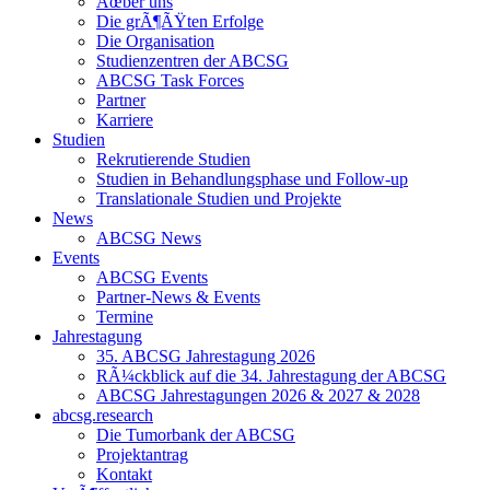
Ãœber uns
Die grÃ¶ÃŸten Erfolge
Die Organisation
Studienzentren der ABCSG
ABCSG Task Forces
Partner
Karriere
Studien
Rekrutierende Studien
Studien in Behandlungsphase und Follow-up
Translationale Studien und Projekte
News
ABCSG News
Events
ABCSG Events
Partner-News & Events
Termine
Jahrestagung
35. ABCSG Jahrestagung 2026
RÃ¼ckblick auf die 34. Jahrestagung der ABCSG
ABCSG Jahrestagungen 2026 & 2027 & 2028
abcsg.research
Die Tumorbank der ABCSG
Projektantrag
Kontakt