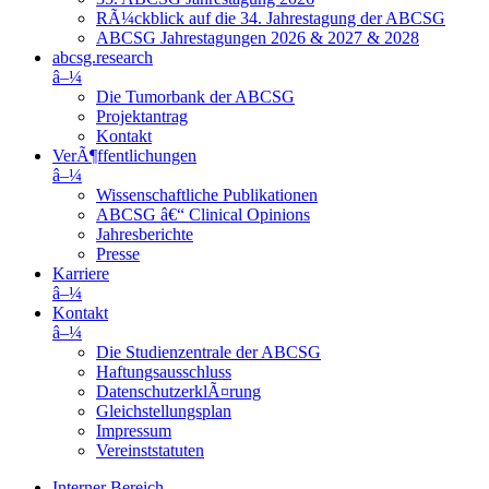
RÃ¼ckblick auf die 34. Jahrestagung der ABCSG
ABCSG Jahrestagungen 2026 & 2027 & 2028
abcsg.research
â–¼
Die Tumorbank der ABCSG
Projektantrag
Kontakt
VerÃ¶ffentlichungen
â–¼
Wissenschaftliche Publikationen
ABCSG â€“ Clinical Opinions
Jahresberichte
Presse
Karriere
â–¼
Kontakt
â–¼
Die Studienzentrale der ABCSG
Haftungsausschluss
DatenschutzerklÃ¤rung
Gleichstellungsplan
Impressum
Vereinststatuten
Interner Bereich