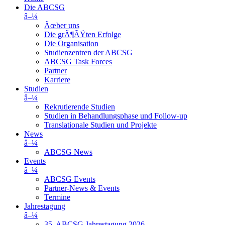
Die ABCSG
â–¼
Ãœber uns
Die grÃ¶ÃŸten Erfolge
Die Organisation
Studienzentren der ABCSG
ABCSG Task Forces
Partner
Karriere
Studien
â–¼
Rekrutierende Studien
Studien in Behandlungsphase und Follow-up
Translationale Studien und Projekte
News
â–¼
ABCSG News
Events
â–¼
ABCSG Events
Partner-News & Events
Termine
Jahrestagung
â–¼
35. ABCSG Jahrestagung 2026