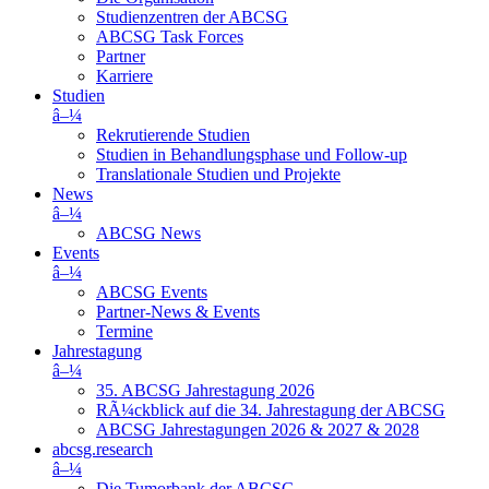
Studienzentren der ABCSG
ABCSG Task Forces
Partner
Karriere
Studien
â–¼
Rekrutierende Studien
Studien in Behandlungsphase und Follow-up
Translationale Studien und Projekte
News
â–¼
ABCSG News
Events
â–¼
ABCSG Events
Partner-News & Events
Termine
Jahrestagung
â–¼
35. ABCSG Jahrestagung 2026
RÃ¼ckblick auf die 34. Jahrestagung der ABCSG
ABCSG Jahrestagungen 2026 & 2027 & 2028
abcsg.research
â–¼
Die Tumorbank der ABCSG