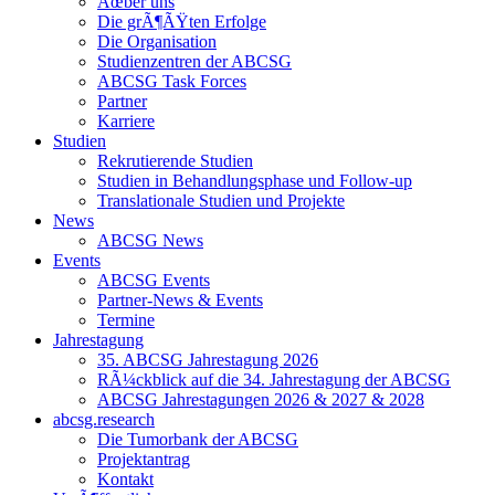
Ãœber uns
Die grÃ¶ÃŸten Erfolge
Die Organisation
Studienzentren der ABCSG
ABCSG Task Forces
Partner
Karriere
Studien
Rekrutierende Studien
Studien in Behandlungsphase und Follow-up
Translationale Studien und Projekte
News
ABCSG News
Events
ABCSG Events
Partner-News & Events
Termine
Jahrestagung
35. ABCSG Jahrestagung 2026
RÃ¼ckblick auf die 34. Jahrestagung der ABCSG
ABCSG Jahrestagungen 2026 & 2027 & 2028
abcsg.research
Die Tumorbank der ABCSG
Projektantrag
Kontakt