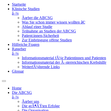
Startseite
Klinische Studien
â–¼
Ãœber die ABCSG
Was Sie schon immer wissen wollten â€¦
Ablauf einer Studie
Teilnahme an Studien der ABCSG
Patient:innen-Sicherheit
Zur Einbringung offene Studien
Hilfreiche Fragen
Ratgeber
â–¼
Informationsmaterial fÃ¼r Patientinnen und Patienten
Informationsmaterial der Ã–sterreichischen Krebshilfe
WeiterfÃ¼hrende Links
Glossar
Home
Die ABCSG
â–¼
Ãœber uns
Die grÃ¶ÃŸten Erfolge
Die Organisation