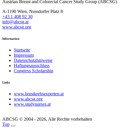
Austrian Breast and Colorectal Cancer Study Group (ABCSG)
A-1190 Wien, Nussdorfer Platz 8
+43 1 408 92 30
info@abcsg.at
www.abcsg.org
Information
Startseite
Impressum
Datenschutzhinweise
Haftungsausschluss
Congress Scholarship
Links
www.brustkrebsexperten.at
www.abcsg.org
www.studynurses.at
ABCSG © 2004 - 2026, Alle Rechte vorbehalten
Top