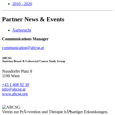
2010 - 2026
Partner
News & Events
Ãœbersicht
Communications Manager
communication@abcsg.at
ABCSG
Austrian Breast & Colorectal Cancer Study Group
Nussdorfer Platz 8
1190 Wien
+43 1 408 92 30
info@abcsg.at
www.abcsg.org
Verein zur PrÃ¤vention und Therapie bÃ¶sartiger Erkrankungen,