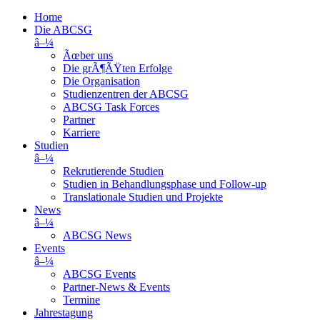
Home
Die ABCSG
â–¼
Ãœber uns
Die grÃ¶ÃŸten Erfolge
Die Organisation
Studienzentren der ABCSG
ABCSG Task Forces
Partner
Karriere
Studien
â–¼
Rekrutierende Studien
Studien in Behandlungsphase und Follow-up
Translationale Studien und Projekte
News
â–¼
ABCSG News
Events
â–¼
ABCSG Events
Partner-News & Events
Termine
Jahrestagung