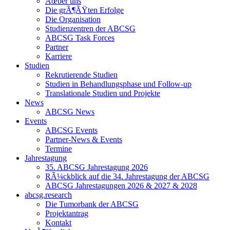
Ãœber uns
Die grÃ¶ÃŸten Erfolge
Die Organisation
Studienzentren der ABCSG
ABCSG Task Forces
Partner
Karriere
Studien
Rekrutierende Studien
Studien in Behandlungsphase und Follow-up
Translationale Studien und Projekte
News
ABCSG News
Events
ABCSG Events
Partner-News & Events
Termine
Jahrestagung
35. ABCSG Jahrestagung 2026
RÃ¼ckblick auf die 34. Jahrestagung der ABCSG
ABCSG Jahrestagungen 2026 & 2027 & 2028
abcsg.research
Die Tumorbank der ABCSG
Projektantrag
Kontakt