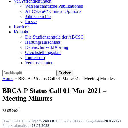
VerÃ¶ffentlichungen
Wissenschaftliche Publikationen
ABCSG â€“ Clinical Opinions
Jahresberichte
Presse
Karriere
Kontakt
Die Studienzentrale der ABCSG
Haftungsausschluss
DatenschutzerklÃ¤rung
Gleichstellungsplan
Impressum
Vereinststatuten
Home
» BRCA-P Status Call 01-Mar-2021 - Meeting Minutes
BRCA-P Status Call 01-Mar-2021 –
Meeting Minutes
28.05.2021
Download
1
DateigrÃ¶ÃŸe
240 kB
Datei-Anzahl
1
Erstellungsdatum
28.05.2021
Zuletzt aktualisiert
08.02.2023