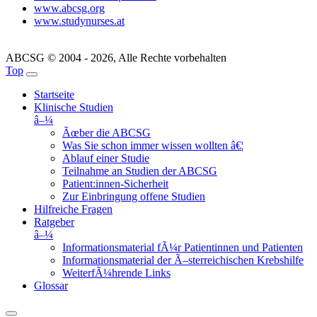
www.abcsg.org
www.studynurses.at
ABCSG © 2004 - 2026, Alle Rechte vorbehalten
Top
Startseite
Klinische Studien
â–¼
Ãœber die ABCSG
Was Sie schon immer wissen wollten â€¦
Ablauf einer Studie
Teilnahme an Studien der ABCSG
Patient:innen-Sicherheit
Zur Einbringung offene Studien
Hilfreiche Fragen
Ratgeber
â–¼
Informationsmaterial fÃ¼r Patientinnen und Patienten
Informationsmaterial der Ã–sterreichischen Krebshilfe
WeiterfÃ¼hrende Links
Glossar