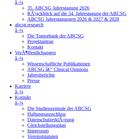
â–¼
35. ABCSG Jahrestagung 2026
RÃ¼ckblick auf die 34. Jahrestagung der ABCSG
ABCSG Jahrestagungen 2026 & 2027 & 2028
abcsg.research
â–¼
Die Tumorbank der ABCSG
Projektantrag
Kontakt
VerÃ¶ffentlichungen
â–¼
Wissenschaftliche Publikationen
ABCSG â€“ Clinical Opinions
Jahresberichte
Presse
Karriere
â–¼
Kontakt
â–¼
Die Studienzentrale der ABCSG
Haftungsausschluss
DatenschutzerklÃ¤rung
Gleichstellungsplan
Impressum
Vereinststatuten