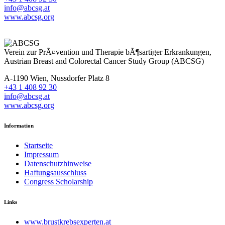
info@abcsg.at
www.abcsg.org
Verein zur PrÃ¤vention und Therapie bÃ¶sartiger Erkrankungen,
Austrian Breast and Colorectal Cancer Study Group (ABCSG)
A-1190 Wien, Nussdorfer Platz 8
+43 1 408 92 30
info@abcsg.at
www.abcsg.org
Information
Startseite
Impressum
Datenschutzhinweise
Haftungsausschluss
Congress Scholarship
Links
www.brustkrebsexperten.at