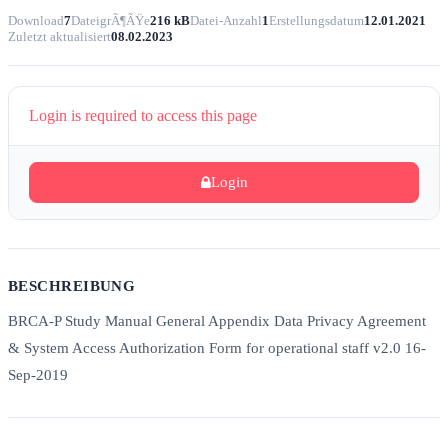
Download
7
DateigrÃ¶ÃŸe
216 kB
Datei-Anzahl
1
Erstellungsdatum
12.01.2021
Zuletzt aktualisiert
08.02.2023
Login is required to access this page
Login
BESCHREIBUNG
BRCA-P Study Manual General Appendix Data Privacy Agreement
& System Access Authorization Form for operational staff v2.0 16-
Sep-2019