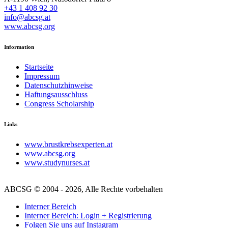
+43 1 408 92 30
info@abcsg.at
www.abcsg.org
Information
Startseite
Impressum
Datenschutzhinweise
Haftungsausschluss
Congress Scholarship
Links
www.brustkrebsexperten.at
www.abcsg.org
www.studynurses.at
ABCSG © 2004 - 2026, Alle Rechte vorbehalten
Interner Bereich
Interner Bereich: Login + Registrierung
Folgen Sie uns auf Instagram