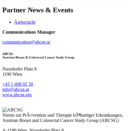
Partner
News & Events
Ãœbersicht
Communications Manager
communication@abcsg.at
ABCSG
Austrian Breast & Colorectal Cancer Study Group
Nussdorfer Platz 8
1190 Wien
+43 1 408 92 30
info@abcsg.at
www.abcsg.org
Verein zur PrÃ¤vention und Therapie bÃ¶sartiger Erkrankungen,
Austrian Breast and Colorectal Cancer Study Group (ABCSG)
A-1190 Wien, Nussdorfer Platz 8