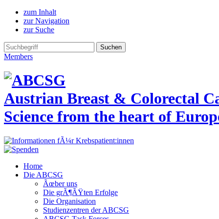
zum Inhalt
zur Navigation
zur Suche
Members
Austrian Breast & Colorectal 
Science from the heart of Europ
Home
Die ABCSG
Ãœber uns
Die grÃ¶ÃŸten Erfolge
Die Organisation
Studienzentren der ABCSG
ABCSG Task Forces