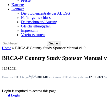
Presse
Karriere
Kontakt
Die Studienzentrale der ABCSG
Haftungsausschluss
DatenschutzerklÃ¤rung
Gleichstellungsplan
Impressum
Vereinststatuten
Home
» BRCA-P Country Study Sponsor Manual v1.0
BRCA-P Country Study Sponsor Manual v
12.01.2021
Download
10
DateigrÃ¶ÃŸe
806 kB
Datei-Anzahl
1
Erstellungsdatum
12.01.2021
Zu
Login is required to access this page
Login