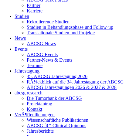
Partner
Karriere
Studien
Rekrutierende Studien
Studien in Behandlungsphase und Follow-up
Translationale Studien und Projekte
News
ABCSG News
Events
ABCSG Events
Partner-News & Events
Termine
Jahrestagung
35. ABCSG Jahrestagung 2026
RÃ¼ckblick auf die 34. Jahrestagung der ABCSG
ABCSG Jahrestagungen 2026 & 2027 & 2028
abcsg.research
Die Tumorbank der ABCSG
Projektantrag
Kontakt
VerÃ¶ffentlichungen
Wissenschaftliche Publikationen
ABCSG â€“ Clinical Opinions
Jahresberichte