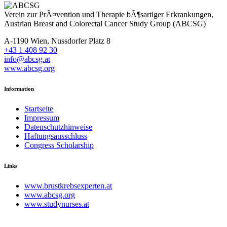
Verein zur PrÃ¤vention und Therapie bÃ¶sartiger Erkrankungen,
Austrian Breast and Colorectal Cancer Study Group (ABCSG)
A-1190 Wien, Nussdorfer Platz 8
+43 1 408 92 30
info@abcsg.at
www.abcsg.org
Information
Startseite
Impressum
Datenschutzhinweise
Haftungsausschluss
Congress Scholarship
Links
www.brustkrebsexperten.at
www.abcsg.org
www.studynurses.at