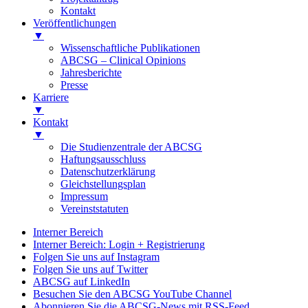
Kontakt
Veröffentlichungen
▼
Wissenschaftliche Publikationen
ABCSG – Clinical Opinions
Jahresberichte
Presse
Karriere
▼
Kontakt
▼
Die Studienzentrale der ABCSG
Haftungsausschluss
Datenschutzerklärung
Gleichstellungsplan
Impressum
Vereinststatuten
Interner Bereich
Interner Bereich: Login + Registrierung
Folgen Sie uns auf Instagram
Folgen Sie uns auf Twitter
ABCSG auf LinkedIn
Besuchen Sie den ABCSG YouTube Channel
Abonnieren Sie die ABCSG-News mit RSS-Feed