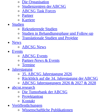
Die Organisation
Studienzentren der ABCSG
ABCSG Task Forces
Partner
Karriere
Studien
Rekrutierende Studien
Studien in Behandlungsphase und Follow-up
Translationale Studien und Projekte
News
ABCSG News
Events
ABCSG Events
Partner-News & Events
Termine
Jahrestagung
35. ABCSG Jahrestagung 2026
Rückblick auf die 34. Jahrestagung der ABCSG
ABCSG Jahrestagungen 2026 & 2027 & 2028
abcsg.research
Die Tumorbank der ABCSG
Projektantrag
Kontakt
Veröffentlichungen
Wissenschaftliche Publikationen