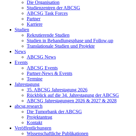
Die Organisation
Studienzentren der ABCSG
ABCSG Task Forces
Partner
Karriere
Studien
Rekrutierende Studien
Studien in Behandlungsphase und Follow-up
Translationale Studien und Projekte
News
ABCSG News
Events
ABCSG Events
Partner-News & Events
Termine
Jahrestagung
35. ABCSG Jahrestagung 2026
Rückblick auf die 34. Jahrestagung der ABCSG
ABCSG Jahrestagungen 2026 & 2027 & 2028
abcsg.research
Die Tumorbank der ABCSG
Projektantrag
Kontakt
Veröffentlichungen
Wissenschaftliche Publikationen