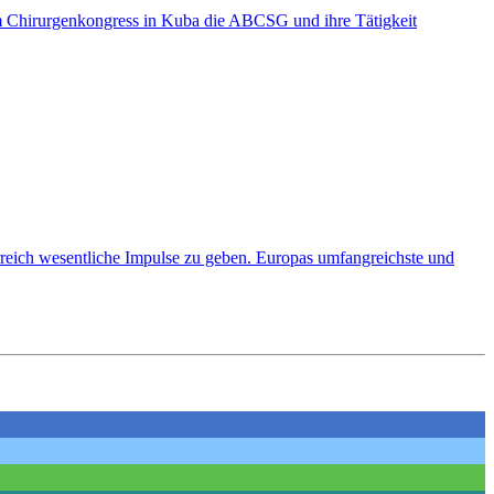
im Chirurgenkongress in Kuba die ABCSG und ihre Tätigkeit
rreich wesentliche Impulse zu geben. Europas umfangreichste und