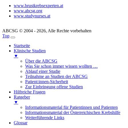
www.brustkrebsexperten.at
www.abcsg.org
www.studynurses.at
ABCSG © 2004 - 2026, Alle Rechte vorbehalten
Top
Startseite
Klinische Studien
▼
Über die ABCSG
Was Sie schon immer wissen wollten …
Ablauf einer Studie
Teilnahme an Studien der ABCSG
Patient:innen-Sicherheit
Zur Einbringung offene Studien
Hilfreiche Fragen
Ratgeber
▼
Informationsmaterial für Patientinnen und Patienten
Informationsmaterial der Österreichischen Krebshilfe
Weiterführende Links
Glossar