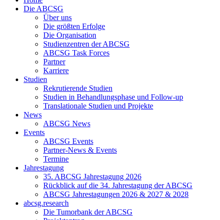
Die ABCSG
Über uns
Die größten Erfolge
Die Organisation
Studienzentren der ABCSG
ABCSG Task Forces
Partner
Karriere
Studien
Rekrutierende Studien
Studien in Behandlungsphase und Follow-up
Translationale Studien und Projekte
News
ABCSG News
Events
ABCSG Events
Partner-News & Events
Termine
Jahrestagung
35. ABCSG Jahrestagung 2026
Rückblick auf die 34. Jahrestagung der ABCSG
ABCSG Jahrestagungen 2026 & 2027 & 2028
abcsg.research
Die Tumorbank der ABCSG