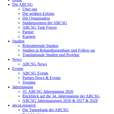
Die ABCSG
Über uns
Die größten Erfolge
Die Organisation
Studienzentren der ABCSG
ABCSG Task Forces
Partner
Karriere
Studien
Rekrutierende Studien
Studien in Behandlungsphase und Follow-up
Translationale Studien und Projekte
News
ABCSG News
Events
ABCSG Events
Partner-News & Events
Termine
Jahrestagung
35. ABCSG Jahrestagung 2026
Rückblick auf die 34. Jahrestagung der ABCSG
ABCSG Jahrestagungen 2026 & 2027 & 2028
abcsg.research
Die Tumorbank der ABCSG