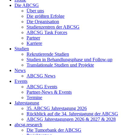
Die ABCSG
Über uns
Die größten Erfolge
Die Organisation
Studienzentren der ABCSG
ABCSG Task Forces
Partner
Karriere
Studien
Rekrutierende Studien
Studien in Behandlungsphase und Follow-up
Translationale Studien und Projekte
News
ABCSG News
Events
ABCSG Events
Partner-News & Events
Termine
Jahrestagung
35. ABCSG Jahrestagung 2026
Rückblick auf die 34. Jahrestagung der ABCSG
ABCSG Jahrestagungen 2026 & 2027 & 2028
abcsg.research
Die Tumorbank der ABCSG