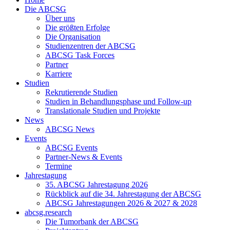
Die ABCSG
Über uns
Die größten Erfolge
Die Organisation
Studienzentren der ABCSG
ABCSG Task Forces
Partner
Karriere
Studien
Rekrutierende Studien
Studien in Behandlungsphase und Follow-up
Translationale Studien und Projekte
News
ABCSG News
Events
ABCSG Events
Partner-News & Events
Termine
Jahrestagung
35. ABCSG Jahrestagung 2026
Rückblick auf die 34. Jahrestagung der ABCSG
ABCSG Jahrestagungen 2026 & 2027 & 2028
abcsg.research
Die Tumorbank der ABCSG