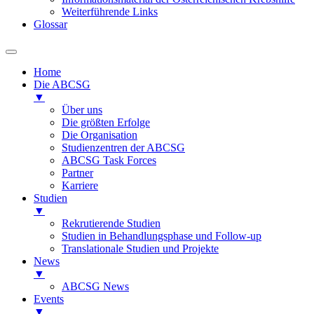
Weiterführende Links
Glossar
Home
Die ABCSG
▼
Über uns
Die größten Erfolge
Die Organisation
Studienzentren der ABCSG
ABCSG Task Forces
Partner
Karriere
Studien
▼
Rekrutierende Studien
Studien in Behandlungsphase und Follow-up
Translationale Studien und Projekte
News
▼
ABCSG News
Events
▼