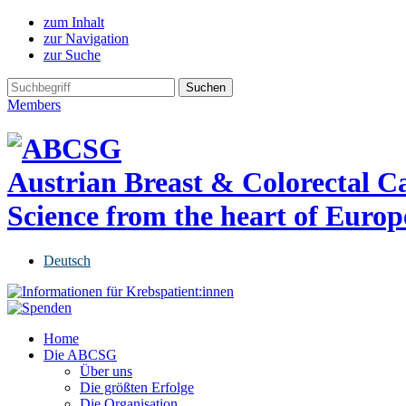
zum Inhalt
zur Navigation
zur Suche
Members
Austrian Breast & Colorectal 
Science from the heart of Europ
Deutsch
Home
Die ABCSG
Über uns
Die größten Erfolge
Die Organisation