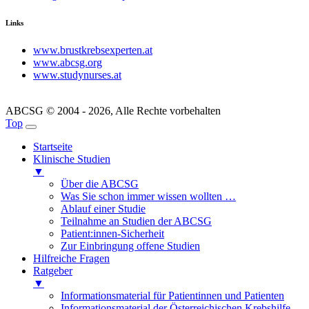
Links
www.brustkrebsexperten.at
www.abcsg.org
www.studynurses.at
ABCSG © 2004 - 2026, Alle Rechte vorbehalten
Top
Startseite
Klinische Studien
▼
Über die ABCSG
Was Sie schon immer wissen wollten …
Ablauf einer Studie
Teilnahme an Studien der ABCSG
Patient:innen-Sicherheit
Zur Einbringung offene Studien
Hilfreiche Fragen
Ratgeber
▼
Informationsmaterial für Patientinnen und Patienten
Informationsmaterial der Österreichischen Krebshilfe