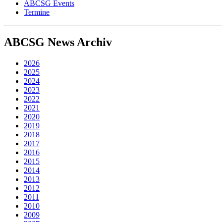
ABCSG Events
Termine
ABCSG
News Archiv
2026
2025
2024
2023
2022
2021
2020
2019
2018
2017
2016
2015
2014
2013
2012
2011
2010
2009