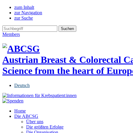
zum Inhalt
zur Navigation
zur Suche
Members
Austrian Breast & Colorectal 
Science from the heart of Europ
Deutsch
Home
Die ABCSG
Über uns
Die größten Erfolge
Die Organisation