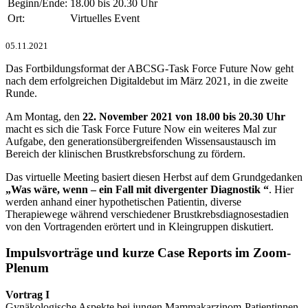
Beginn/Ende:
18.00 bis 20.30 Uhr
Ort:
Virtuelles Event
05.11.2021
Das Fortbildungsformat der ABCSG-Task Force Future Now geht
nach dem erfolgreichen Digitaldebut im März 2021, in die zweite
Runde.
Am Montag, den
22. November 2021 von 18.00 bis 20.30 Uhr
macht es sich die Task Force Future Now ein weiteres Mal zur
Aufgabe, den generationsübergreifenden Wissensaustausch im
Bereich der klinischen Brustkrebsforschung zu fördern.
Das virtuelle Meeting basiert diesen Herbst auf dem Grundgedanken
„Was wäre, wenn – ein Fall mit divergenter Diagnostik “
. Hier
werden anhand einer hypothetischen Patientin, diverse
Therapiewege während verschiedener Brustkrebsdiagnosestadien
von den Vortragenden erörtert und in Kleingruppen diskutiert.
Impulsvorträge und kurze Case Reports im Zoom-
Plenum
Vortrag I
Gynäkologische Aspekte bei jungen Mammakarzinom-Patientinnen