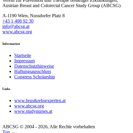
Verein zur Prävention und Therapie bösartiger Erkrankungen,
Austrian Breast and Colorectal Cancer Study Group (ABCSG)
A-1190 Wien, Nussdorfer Platz 8
+43 1 408 92 30
info@abcsg.at
www.abcsg.org
Information
Startseite
Impressum
Datenschutzhinweise
Haftungsausschluss
Congress Scholarship
Links
www.brustkrebsexperten.at
www.abcsg.org
www.studynurses.at
ABCSG © 2004 - 2026, Alle Rechte vorbehalten
Top