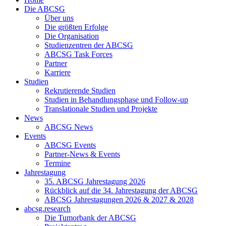
Die ABCSG
Über uns
Die größten Erfolge
Die Organisation
Studienzentren der ABCSG
ABCSG Task Forces
Partner
Karriere
Studien
Rekrutierende Studien
Studien in Behandlungsphase und Follow-up
Translationale Studien und Projekte
News
ABCSG News
Events
ABCSG Events
Partner-News & Events
Termine
Jahrestagung
35. ABCSG Jahrestagung 2026
Rückblick auf die 34. Jahrestagung der ABCSG
ABCSG Jahrestagungen 2026 & 2027 & 2028
abcsg.research
Die Tumorbank der ABCSG