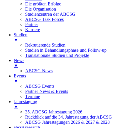
Die größten Erfolge
Die Organisation
Studienzentren der ABCSG
ABCSG Task Forces
Partner
Karriere
Studien
▼
Rekrutierende Studien
Studien in Behandlungsphase und Follow-up
Translationale Studien und Projekte
News
▼
ABCSG News
Events
▼
ABCSG Events
Partner-News & Events
Termine
Jahrestagung
▼
35. ABCSG Jahrestagung 2026
Rückblick auf die 34. Jahrestagung der ABCSG
ABCSG Jahrestagungen 2026 & 2027 & 2028
abcsg.research