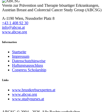
Verein zur Prävention und Therapie bösartiger Erkrankungen,
Austrian Breast and Colorectal Cancer Study Group (ABCSG)
A-1190 Wien, Nussdorfer Platz 8
+43 1 408 92 30
info@abcsg.at
www.abcsg.org
Information
Startseite
Impressum
Datenschutzhinweise
Haftungsausschluss
Congress Scholarship
Links
www.brustkrebsexperten.at
www.abcsg.org
www.studynurses.at
ABCSG © 2004 - 2026, Alle Rechte vorbehalten