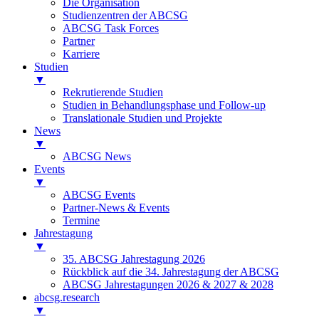
Die Organisation
Studienzentren der ABCSG
ABCSG Task Forces
Partner
Karriere
Studien
▼
Rekrutierende Studien
Studien in Behandlungsphase und Follow-up
Translationale Studien und Projekte
News
▼
ABCSG News
Events
▼
ABCSG Events
Partner-News & Events
Termine
Jahrestagung
▼
35. ABCSG Jahrestagung 2026
Rückblick auf die 34. Jahrestagung der ABCSG
ABCSG Jahrestagungen 2026 & 2027 & 2028
abcsg.research
▼