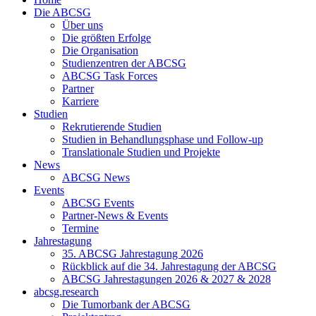
Die ABCSG
Über uns
Die größten Erfolge
Die Organisation
Studienzentren der ABCSG
ABCSG Task Forces
Partner
Karriere
Studien
Rekrutierende Studien
Studien in Behandlungsphase und Follow-up
Translationale Studien und Projekte
News
ABCSG News
Events
ABCSG Events
Partner-News & Events
Termine
Jahrestagung
35. ABCSG Jahrestagung 2026
Rückblick auf die 34. Jahrestagung der ABCSG
ABCSG Jahrestagungen 2026 & 2027 & 2028
abcsg.research
Die Tumorbank der ABCSG