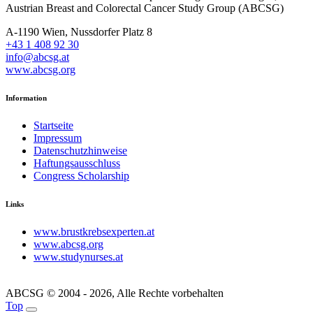
Austrian Breast and Colorectal Cancer Study Group (ABCSG)
A-1190 Wien, Nussdorfer Platz 8
+43 1 408 92 30
info@abcsg.at
www.abcsg.org
Information
Startseite
Impressum
Datenschutzhinweise
Haftungsausschluss
Congress Scholarship
Links
www.brustkrebsexperten.at
www.abcsg.org
www.studynurses.at
ABCSG © 2004 - 2026, Alle Rechte vorbehalten
Top