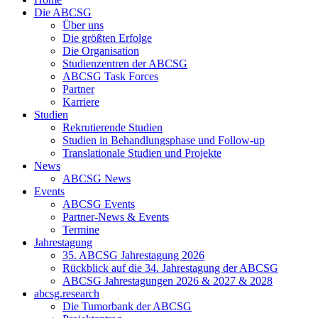
Die ABCSG
Über uns
Die größten Erfolge
Die Organisation
Studienzentren der ABCSG
ABCSG Task Forces
Partner
Karriere
Studien
Rekrutierende Studien
Studien in Behandlungsphase und Follow-up
Translationale Studien und Projekte
News
ABCSG News
Events
ABCSG Events
Partner-News & Events
Termine
Jahrestagung
35. ABCSG Jahrestagung 2026
Rückblick auf die 34. Jahrestagung der ABCSG
ABCSG Jahrestagungen 2026 & 2027 & 2028
abcsg.research
Die Tumorbank der ABCSG