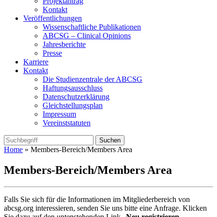
Projektantrag
Kontakt
Veröffentlichungen
Wissenschaftliche Publikationen
ABCSG – Clinical Opinions
Jahresberichte
Presse
Karriere
Kontakt
Die Studienzentrale der ABCSG
Haftungsausschluss
Datenschutzerklärung
Gleichstellungsplan
Impressum
Vereinststatuten
Home
» Members-Bereich/Members Area
Members-Bereich/Members Area
Falls Sie sich für die Informationen im Mitgliederbereich von
abcsg.org interessieren, senden Sie uns bitte eine Anfrage. Klicken
Sie dazu auf den untenstehenden Link „
Neu registrieren
„