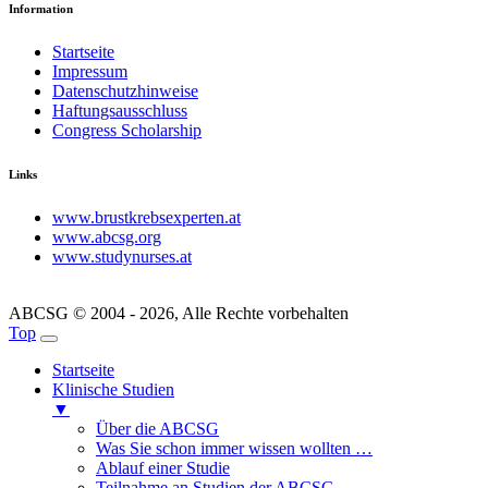
Information
Startseite
Impressum
Datenschutzhinweise
Haftungsausschluss
Congress Scholarship
Links
www.brustkrebsexperten.at
www.abcsg.org
www.studynurses.at
ABCSG © 2004 - 2026, Alle Rechte vorbehalten
Top
Startseite
Klinische Studien
▼
Über die ABCSG
Was Sie schon immer wissen wollten …
Ablauf einer Studie
Teilnahme an Studien der ABCSG